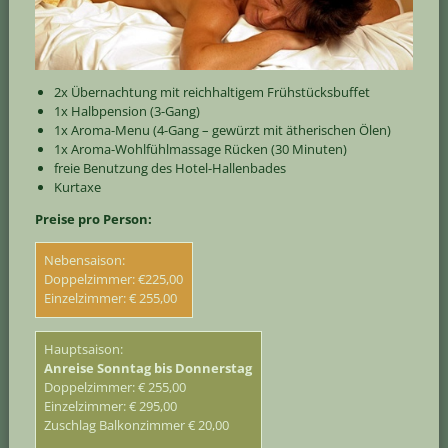
2x Übernachtung mit reichhaltigem Frühstücksbuffet
1x Halbpension (3-Gang)
1x Aroma-Menu (4-Gang – gewürzt mit ätherischen Ölen)
1x Aroma-Wohlfühlmassage Rücken (30 Minuten)
freie Benutzung des Hotel-Hallenbades
Kurtaxe
Preise pro Person:
Nebensaison:
Doppelzimmer: €225,00
Einzelzimmer: € 255,00
Hauptsaison:
Anreise Sonntag bis Donnerstag
Doppelzimmer: € 255,00
Einzelzimmer: € 295,00
Zuschlag Balkonzimmer € 20,00